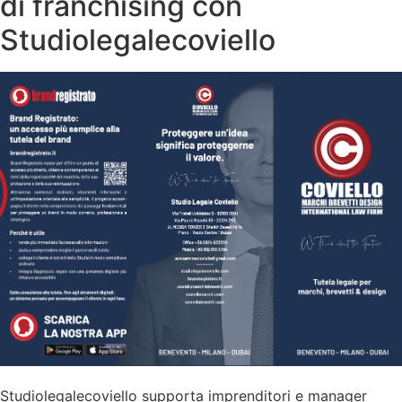
di franchising con
Studiolegalecoviello
Studiolegalecoviello supporta imprenditori e manager