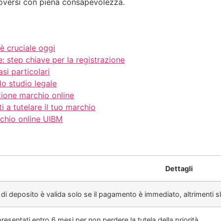
uoversi con piena consapevolezza.
è cruciale oggi
 step chiave per la registrazione
si particolari
lo studio legale
zione marchio online
 a tutelare il tuo marchio
chio online UIBM
Dettagli
di deposito è valida solo se il pagamento è immediato, altrimenti sli
esentati entro 6 mesi per non perdere la tutela della priorità.