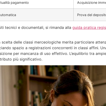
tualità pagamento
Acquisizione immed
automatica
Prova del deposit
iti tecnici e documentali, si rimanda alla
guida pratica regi
 la scelta delle classi merceologiche merita particolare atten
sciando spazio a registrazioni concorrenti in classi affini. 
izione per mancanza di uso effettivo. L’equilibrio tra ampi
ributo più significativo.